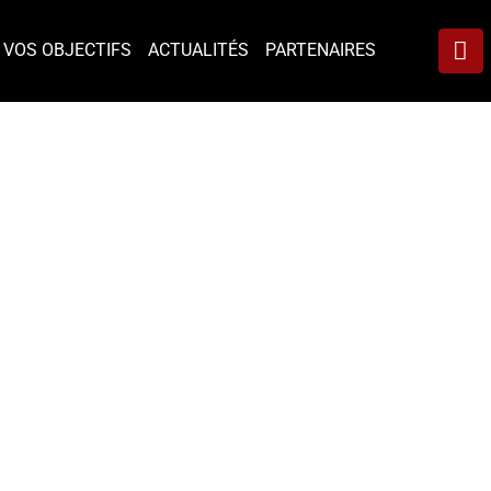
VOS OBJECTIFS
ACTUALITÉS
PARTENAIRES
À PROPOS
scientifique, Fabien, passionné par le monde des affaires
dans tout ce qu’il entreprend.