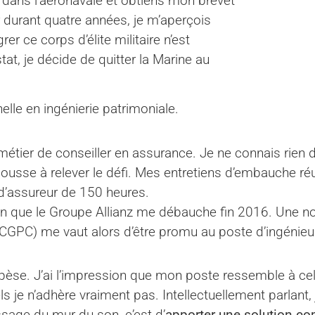
e dans l’aéronavale et obtiens mon brevet
r durant quatre années, je m’aperçois
r ce corps d’élite militaire n’est
t, je décide de quitter la Marine au
lle en ingénierie patrimoniale.
métier de conseiller en assurance. Je ne connais rien
ousse à relever le défi. Mes entretiens d’embauche ré
 d’assureur de 150 heures.
 bien que le Groupe Allianz me débauche fin 2016. Une 
CGPC) me vaut alors d’être promu au poste d’ingénieur
pèse. J’ai l’impression que mon poste ressemble à celui
ls je n’adhère vraiment pas. Intellectuellement parlant,
assage du mur du son, c’est d’
apporter une solution co