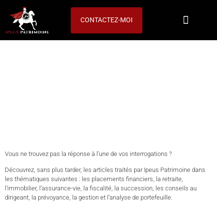
CONTACTEZ-MOI
ACTUALITÉS
Notre expertise
Vos objectifs
Parce qu’un investisseur averti en vaut deux, Ipeus Patrimoine met à
votre disposition les actualités phares en matière de gestion de
patrimoine.
Vous ne trouvez pas la réponse à l’une de vos interrogations ?
Découvrez, sans plus tarder, les articles traités par Ipeus Patrimoine dans
les thématiques suivantes : les placements financiers, la retraite,
l’immobilier, l’assurance-vie, la fiscalité, la succession, les conseils au
dirigeant, la prévoyance, la gestion et l’analyse de portefeuille.