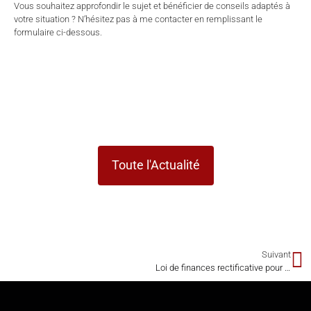
Vous souhaitez approfondir le sujet et bénéficier de conseils adaptés à
votre situation ? N’hésitez pas à me contacter en remplissant le
formulaire ci-dessous.
Toute l'Actualité
Suivant
Loi de finances rectificative pour 2021 : Adoption définitive et publication