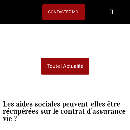
CONTACTEZ-MOI
Notre expertise
Vos objectifs
ACTUALITÉS
Toute l'Actualité
Les aides sociales peuvent-elles être
récupérées sur le contrat d’assurance
vie ?